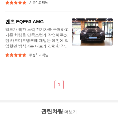
손종* 고객님
과 매장 청결, 정리 정돈, 진행에도 감
동합니다. 다시 찾아뵙기를 바랍니
다.
벤츠 EQE53 AMG
밀도가 꽉찬 느낌 전기차를 구매하고
기존 차량을 만족스럽게 작업해주셨
던 카오디오뱅크에 재방문 예전에 작
업했던 방식과는 다르게 간편한 작업
으로 이루어진다는 설명을 듣고, 앞,
주정* 고객님
뒤,센터스피커 교체를 결정했으니..
기왕 더 좋은 음질에 욕심이 생겨서
DSP까지 요청드렸습니다. 꼼꼼하게
DSP세팅까지 해주신후 음악을 들어
보니.. 기존 부메스터 대비해서 울림
이 줄어든 대신 밀도가 꽉찬 느낌이
1
듭니다. 개인적으로 클래식, 조용한
보컬 음악을 많이 듣는 제취향대로
세팅을 해주셔서 아주 만족하며 들을
수있을것 같아요. 다음 차도 카오디
관련차량
더보기
오뱅크로 !!!