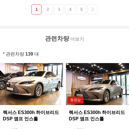
1
2
3
4
5
관련차량
더보기
* 관련차량
139
대
동영상
렉서스 ES300h 하이브리드
렉서스 ES300h 하이브리드
DSP 앰프 인스톨
DSP 앰프 인스톨