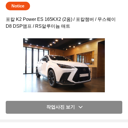
Notice
포칼 K2 Power ES 165KX2 (2옴) / 포칼챔버 / 무스웨이
D8 DSP앰프 / RS알루미늄 매트