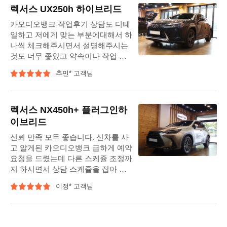
방문했기를 정말 잘한 선택인거같습
렉서스 UX250h 하이브리드
니다. 앞으로 차를 타는 기쁜이 두배,
카오디오뱅크 작업후기 상담도 디테
세배 즐거울거 같습니다. 감사드립니
일하고 저에게 맞는 부분에대해서 하
다. 항상 건강하시고 행운이 함게 하
나씩 체크해주시면서 설명해주시는
시기를...
것도 너무 좋았고 약속이나 작업 진
행을 해주시는 부분도 너무 꼼꼼하게
추민* 고객님
체크해주시면서 안내해주시는것도
좋았고 앞으로 작업이 있을경우에는
여기로만 올것같습니다. 이매니저님
과 작업을해주신 분들께 퀄리티 높은
렉서스 NX450h+ 플러그인하
작업을 해주셔서 다시한번 감사드립
이브리드
니다.
신뢰 만족 모두 좋습니다. 신차를 사
고 알게된 카오디오뱅크 급하게 예약
요청을 드렸는데 다른 스케쥴 조정까
지 하시면서 상담 스케쥴을 잡아 주
셨네요 생각지 못한 이슈까지 먼저
이정* 고객님
말씀해주셔서 오히려 더 신뢰가 느껴
졌습니다. 매니저님 믿고 DSP앰프
장착했는데 결과가 너무 좋아 정말
다행입니다. 번창하세요^^