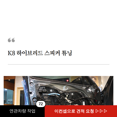
72
연관차량 작업
이컨셉으로 견적 요청 ▷▷▷