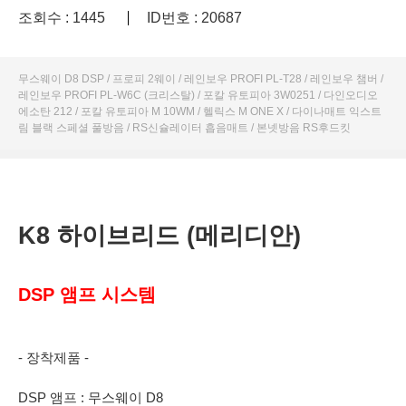
조회수 : 1445
ID번호 : 20687
무스웨이 D8 DSP / 프로피 2웨이 / 레인보우 PROFI PL-T28 / 레인보우 챔버 /
레인보우 PROFI PL-W6C (크리스탈) / 포칼 유토피아 3W0251 / 다인오디오
에소탄 212 / 포칼 유토피아 M 10WM / 헬릭스 M ONE X / 다이나매트 익스트
림 블랙 스페셜 풀방음 / RS신슐레이터 흡음매트 / 본넷방음 RS후드킷
K8 하이브리드 (메리디안)
DSP 앰프 시스템
- 장착제품 -
DSP 앰프 : 무스웨이 D8