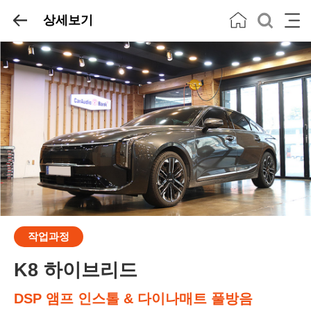
상세보기
작업과정
K8 하이브리드
DSP 앰프 인스톨 & 다이나매트 풀방음