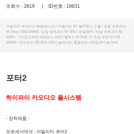
조회수 : 2619
ID번호 : 18631
어빌리티 큐어2 (스페셜에디션) / 어빌리티 BT 블루투스 모듈 / 포칼 유토피아
M 2way (TBM,6WM) / 포칼 유토피아 M TBM / 포칼챔버 / 포칼 유토피아 M
6WM / 그라운드제로 레퍼런스 4XS / 헬릭스 M ONE X / 포칼 유토피아 M
10WM / 레인보우 PR-90A / RS신슐레이터 흡음매트 / RS알루미늄 매트
포터2
하이파이 카오디오 풀시스템
- 장착제품 -
프로세서데크 : 어빌리티 큐어2