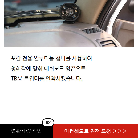
62
연관차량 작업
이컨셉으로 견적 요청 ▷▷▷