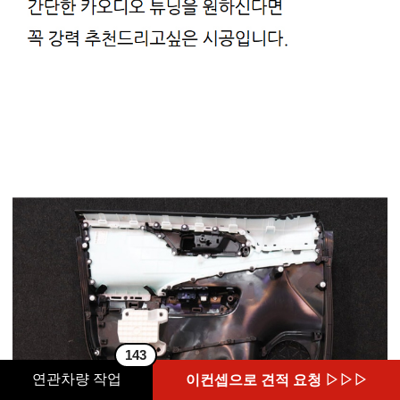
143
연관차량 작업
이컨셉으로 견적 요청 ▷▷▷