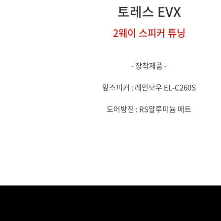
토레스 EVX
2웨이 스피커 튜닝
- 장착제품 -
앞스피커 : 레인보우 EL-C260S
도어방진 : RS알루미늄 매트