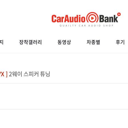
지
장착갤러리
동영상
차종별
후기
X ]
2웨이 스피커 튜닝