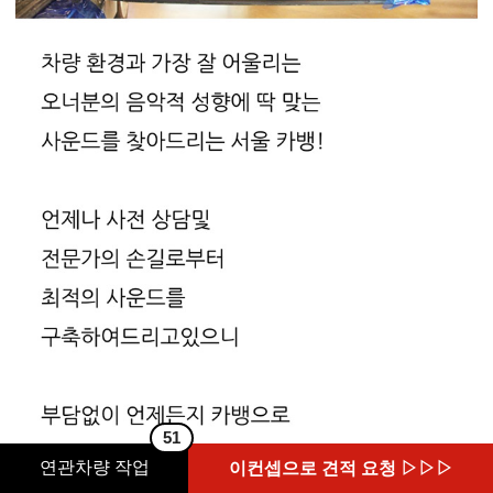
51
연관차량 작업
이컨셉으로 견적 요청 ▷▷▷